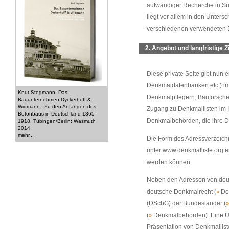
aufwändiger Recherche in Suc
liegt vor allem in den Unte
verschiedenen verwendeten 
2. Angebot und langfristige Z
Diese private Seite gibt nun 
Denkmaldatenbanken etc.) im 
Knut Stegmann: Das
Denkmalpflegern, Bauforscher
Bauunternehmen Dyckerhoff &
Widmann - Zu den Anfängen des
Zugang zu Denkmallisten im I
Betonbaus in Deutschland 1865-
Denkmalbehörden, die ihre De
1918. Tübingen/Berlin: Wasmuth
2014.
mehr...
Die Form des Adressverzeichn
unter
www.denkmalliste.org
e
werden können.
Neben den Adressen von deuts
deutsche Denkmalrecht
(
De
»
(DSchG) der Bundesländer
(
(
Denkmalbehörden
)
.
Eine Ü
»
Präsentation von Denkmallist