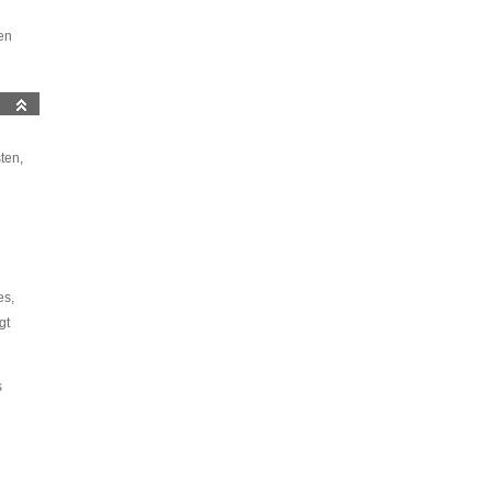
en
ten,
es,
gt
s