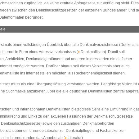
hmaschinen zugänglich, da keine zentrale Abfrageseite zur Verfügung steht. Dies
rschieden zwischen den Denkmalschutzgesetzen der einzelnen Bundesländer
und d
Datenformaten begründet.
iele
erstmals einen vollständigen Überblick über alle Denkmalverzeichnisse (Denkmallis
Internet in Form eines Adressverzeichnisses (
Denkmallisten
).
Damit soll
»
n, Architekten, Denkmaleigentümern und anderen Interessierten ein einfacher
nternet ermöglicht werden. Darüber hinaus soll dieses Verzeichnis aber auch
nkmalliste ins Internet stellen möchten, als Recherchemöglichkeit dienen.
isses muss als eine Übergangslösung verstanden werden. Langfristige Vision ist 
ine Suchmaske anzubieten, über die alle deutschen Denkmallisten zentral abgefra
chen und internationalen Denkmallisten bietet diese Seite eine Einführung in da
nkmalrecht
)
und Links zu den aktuellen Fassungen der Denkmalschutzgesetze
Denkmalschutzgesetze
) sowie den zuständigen Denkmalbehörden
»
bersicht über einführende Literatur zur Denkmalpflege und Fachartikel zur
en im Internet runden das Angebot ab
(
Literatur
)
»