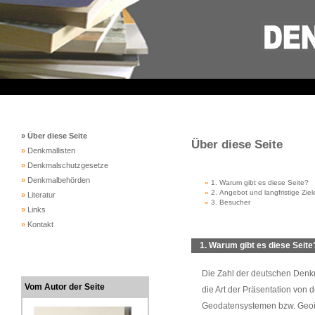
» Über diese Seite
Über diese Seite
»
Denkmallisten
»
Denkmalschutzgesetze
»
Denkmalbehörden
»
1. Warum gibt es diese Seite?
»
2. Angebot und langfristige Ziel
»
Literatur
»
3. Besucher
»
Links
»
Kontakt
1. Warum gibt es diese Seite
Die Zahl der deutschen Denkma
Vom Autor der Seite
die Art der Präsentation von
Geodatensystemen bzw. Geoin